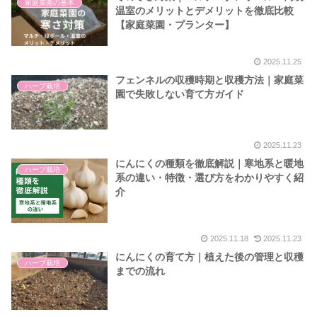
家庭菜園の基本
温室のメリットとデメリットを徹底比較
【家庭菜園・プランター】
2025.11.25
フェンネルの収穫時期と収穫方法｜家庭菜
ハーブ栽培
園で失敗しない育て方ガイド
2025.11.23
にんにくの種類を徹底解説｜寒地系と暖地
ハーブ栽培
系の違い・特徴・選び方をわかりやすく紹
介
2025.11.18
2025.11.23
にんにくの育て方｜植えた後の管理と収穫
ハーブ栽培
までの流れ