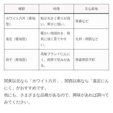
種類
特徴
主な産地
ホワイト六片（寒地
粒が大きく香りが強
青森など
型）
い。寒さに強い。
暖かい地域向き。病
嘉定（暖地型）
気に強く育てやす
九州・関西など
い。
高級ブランドにんに
田子（寒地型）
く。肉厚で甘みがあ
青森県田子町
る。
関東以北なら「ホワイト六片」、関西以南なら「嘉定にん
にく」がおすすめです。
他にも、さまざまな品種があるので、興味があれば調べて
みてください。