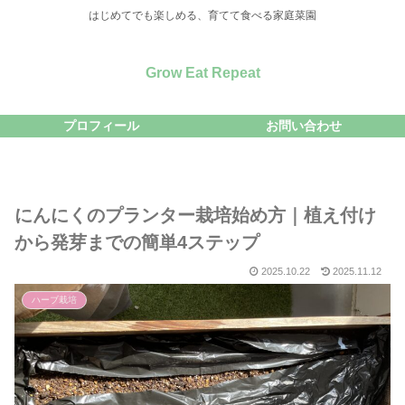
はじめてでも楽しめる、育てて食べる家庭菜園
Grow Eat Repeat
プロフィール
お問い合わせ
にんにくのプランター栽培始め方｜植え付け
から発芽までの簡単4ステップ
2025.10.22
2025.11.12
ハーブ栽培