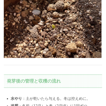
発芽後の管理と収穫の流れ
水やり
：土が乾いたら与える。冬は控えめに。
追肥
：冬前（12月）と春（2月頃）に1回ずつ。