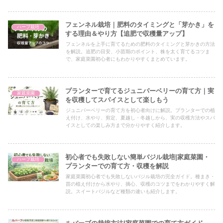
フェンネル栽培｜肥料のタイミングと「芽かき」を
ハーブ栽培
する理由＆やり方【追肥で収穫量アップ】
フェンネルを上手に育てるための肥料のタイミングと芽かきの方法
を解説。追肥の目安、小苗期のポイント、株を太く育てるコツま
で、家庭菜園初心者にもわかりやすくまとめています。
プランターで育てるジュニパーベリーの育て方｜実
家庭菜園
を収穫してスパイスとして楽しもう
ジュニパーベリーの育て方を初心者向けに解説。プランターでの植
え付け、水やり、剪定、夏越し・冬越しから、実の収穫方法やスパ
イスとしての楽しみ方まで分かりやすく紹介します。
初心者でも失敗しない簡単バジル栽培|家庭菜園・
ハーブ栽培
プランターでの育て方・収穫を解説
家庭菜園初心者でも失敗しないバジル栽培の完全ガイド。種まき・
苗の植え付けから水やり、摘心、収穫のコツまでをわかりやすく解
説。スイートバジルなど種類の違いも紹介します。