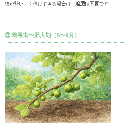
枝が勢いよく伸びすぎる場合は、
追肥は不要
です。
③ 着果期〜肥大期（8〜9月）