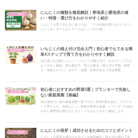
にんにくの種類を徹底解説｜寒地系と暖地系の違
ハーブ栽培
い・特徴・選び方をわかりやすく紹介
にんにくを育てるときに迷うのが、「どの品種を選べばいいの？」
という点。ホームセンターにはいくつかの種...
いちじくの植え付け完全入門｜初心者でもできる簡
家庭菜園
単4ステップで育て方をわかりやすく解説
初心者でも失敗しにくい「いちじくの植え付け」を4ステップでわ
かりやすく解説。苗の選び方、用土の配合、植え付け手順、鉢植
え・地植えのコツ、水やり・追肥・防寒対策まで完全網羅。
初心者におすすめの野菜5選｜プランターで失敗し
家庭菜園
ない家庭菜園【春編】
初心者向けに春の家庭菜園で育てやすい野菜5選を紹介。プランタ
ーで育てられ、失敗しにくい葉物や根菜を厳選。ベランダでも始め
やすい春野菜の選び方とポイントをわかりやすく解説します。
にんにくの発芽｜成功させるためのコツとポイント
ハーブ栽培
にんにくの発芽を成功させるコツを徹底解説！植え付け前の下準