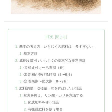
目次
基本の考え方：いちじくの肥料は「多すぎない」
基本方針
成長段階別：いちじくの基本的な肥料設計
① 植え付け〜活着期（春）
② 新梢が伸びる時期（5〜6月）
③ 着果期〜肥大期（8〜9月）
肥料調整：収穫量・味を伸ばしたい場合
窒素を抑え、リン酸・カリを意識する
化成肥料を使う場合
有機質肥料を使う場合