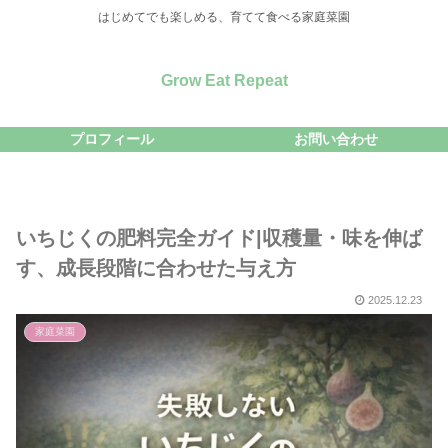
はじめてでも楽しめる、育てて食べる家庭菜園
Grow Eat Repeat
プロフィール
お問い合わせ
いちじくの肥料完全ガイド|収穫量・味を伸ば
す、成長段階に合わせた与え方
2025.12.23
家庭菜園